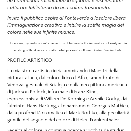
ho camminato rallentando lo sguardo e lasciandomi
catturare tutt’intorno da una calma trasognata.
Invito il pubblico ospite di Fonteverde a lasciare libera
l'immaginazione creativa e intuire la sottile magia del
colore nelle sue infinite nuance.
However, my goals haven't changed. I still believe in the imperative of beauty and in
working without rules no matter what process is followed.
Helen Frankenthaler
PROFILO ARTISTICO
La mia storia artistica inizia ammirando i Maestri della
pittura italiana, dal colore lirico di Afro, smembrato di
Vedova, gestuale di Scialoja e dalla neo pittura americana
di Jackson Pollock, informale di Franz Kline,
espressionista di Willem De Kooning e Arshile Gorky, dai
fulmini di Hans Hartung, al dinamismo di Georges Mathieu,
dalla profondità cromatica di Mark Rothko, alla peculiarità
gentile del segno e del colore di Helen Frankenthaler.
Fedeltà al colore in continua ricerca arricchita da studi in